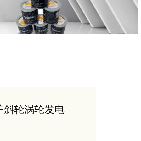
守护斜轮涡轮发电