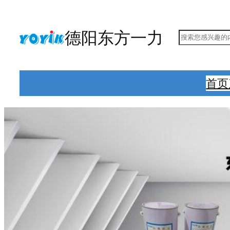
跳
至
德阳东方一力
搜
内
索
容
首页