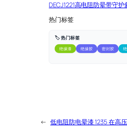
DECJ1221高电阻防晕带
热门标签
🏷️ 热门标签
绝缘漆
绝缘胶
密封胶
←
低电阻防电晕漆 1235 在