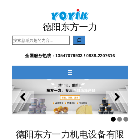
跳
至
内
德阳东方一力
容
搜
索
全国服务热线
：
13547079933 / 0838-2207616
德阳东方一力机电设备有限