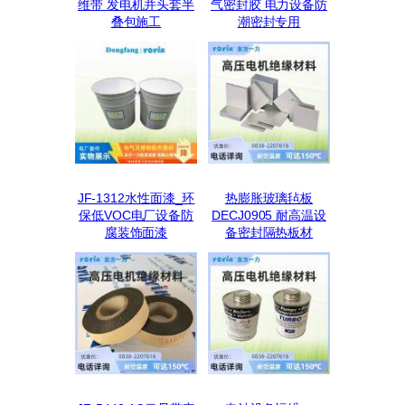
维带 发电机并头套半
气密封胶 电力设备防
叠包施工
潮密封专用
JF-1312水性面漆_环
热膨胀玻璃毡板
保低VOC电厂设备防
DECJ0905 耐高温设
腐装饰面漆
备密封隔热板材