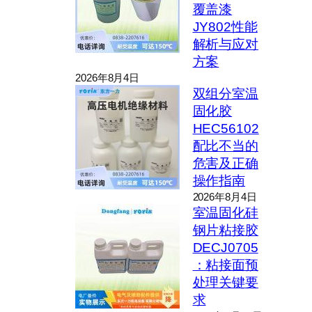
覆盖漆
JY802性能
解析与应对
方案
2026年8月4日
双组分室温
固化胶
HEC56102
配比不当的
危害及正确
操作指南
2026年8月4日
室温固化硅
钢片粘接胶
DECJ0705
：粘接面预
处理关键要
求