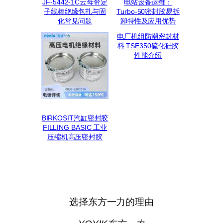
JF-5442-1C云母带定
电站设备运维：
子线棒绝缘包扎与固
Turbo-50密封胶易拆
化常见问题
卸特性及应用优势
电厂机组防潮密封材
料 TSE350硫化硅胶
性能介绍
BIRKOSIT汽缸密封胶
FILLING BASIC 工业
压缩机高压密封胶
选择东方一力的理由