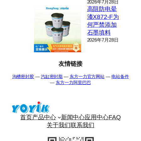
2026年7月28日
高阻防电晕
漆X872-F为
何严禁添加
石墨填料
2026年7月28日
友情链接
沟槽密封胶
—
汽缸密封脂
—
东方一力官方网站
—
电站备件
—
东方一力阿里巴巴
首页
产品中心
新闻中心
应用中心
FAQ
关于我们
联系我们