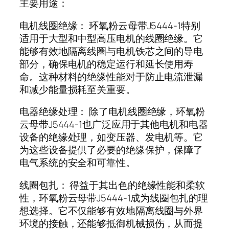
主要用途：
电机线圈绝缘： 环氧粉云母带J5444-1特别
适用于大型和中型高压电机的线圈绝缘。它
能够有效地隔离线圈与电机铁芯之间的导电
部分，确保电机的稳定运行和延长使用寿
命。这种材料的绝缘性能对于防止电流泄漏
和减少能量损耗至关重要。
电器绝缘处理： 除了电机线圈绝缘，环氧粉
云母带J5444-1也广泛应用于其他电机和电器
设备的绝缘处理，如变压器、发电机等。它
为这些设备提供了必要的绝缘保护，保障了
电气系统的安全和可靠性。
线圈包扎： 得益于其出色的绝缘性能和柔软
性，环氧粉云母带J5444-1成为线圈包扎的理
想选择。它不仅能够有效地隔离线圈与外界
环境的接触，还能够抵御机械损伤，从而提