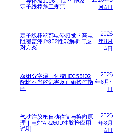
半导体漆J0961用途性能及
定子线棒施工规范
月4日
2026
定子线棒端部电晕频发？高电
年8月
阻覆盖漆JY802性能解析与应
对方案
4日
2026
双组分室温固化胶HEC56102
年8月4
配比不当的危害及正确操作指
南
日
2026
气动注胶枪自动往复与换向原
年8月
理｜电站AR260D注胶枪应用
说明
4日