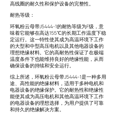
高线圈的耐久性和保护设备的完整性。
耐热等级：
环氧粉云母带J5444-1的耐热等级为F级，意
味着它能够在高达155℃的长期工作温度下稳
定运行。这一特性使其成为高温环境下工作
的大型和中型高压电机以及其他电器设备的
理想绝缘材料。它的高耐热性保证了在极端
温度条件下也能维持良好的绝缘性能，从而
确保设备的持续和安全运行。
综上所述，环氧粉云母带J5444-1是一种多用
途、高性能的绝缘材料，适用于多种电机和
电器设备的绝缘保护。它的耐热性和绝缘性
能使其成为高压电机和其他高温环境下工作
的电器设备的理想选择，为用户提供了可靠
和持久的绝缘解决方案。