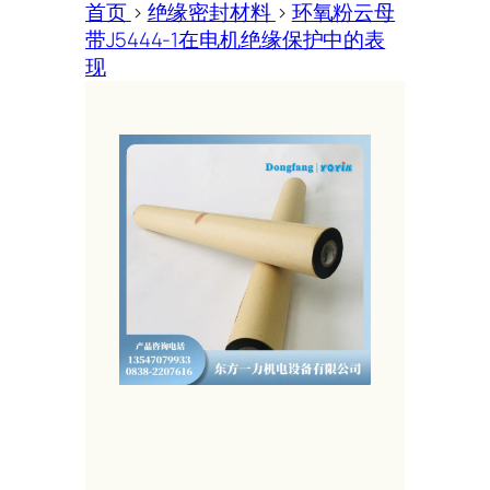
首页
>
绝缘密封材料
>
环氧粉云母
带J5444-1在电机绝缘保护中的表
现