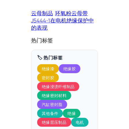
云母制品
环氧粉云母带
J5444-1在电机绝缘保护中
的表现
热门标签
🏷️ 热门标签
绝缘漆
绝缘胶
密封胶
绝缘浸渍纤维制品
绝缘密封材料
汽缸密封脂
其他备件
绝缘
绝缘层压制品
电机