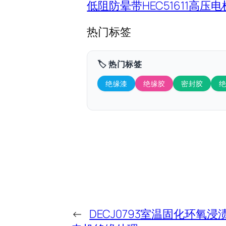
低阻防晕带HEC51611高压
热门标签
🏷️ 热门标签
绝缘漆
绝缘胶
密封胶
←
DECJ0793室温固化环氧