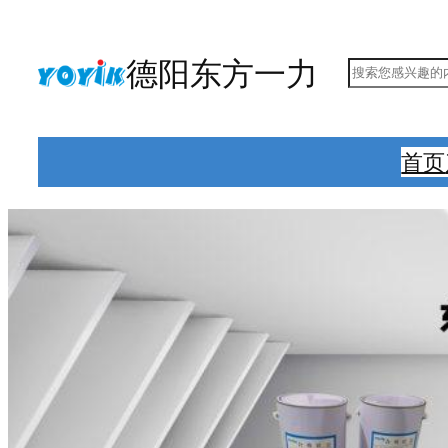
跳
至
德阳东方一力
搜
内
索
容
首页