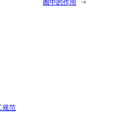
圈中的作用
→
工规范