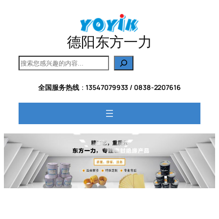
跳
至
内
德阳东方一力
容
搜
索
全国服务热线
：
13547079933 / 0838-2207616