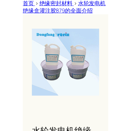
首页
>
绝缘密封材料
>
水轮发电机
绝缘盒灌注胶879的全面介绍
水轮发电机绝缘