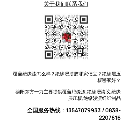
关于我们
联系我们
覆盖绝缘漆怎么样？绝缘浸渍胶哪家便宜？绝缘层压
板哪家好？
德阳东方一力主要提供覆盖绝缘漆,绝缘浸渍胶,绝缘
层压板,绝缘浸渍纤维制品
全国服务热线
：
13547079933 / 0838-
2207616