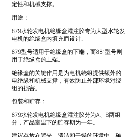
定性和机械支撑。
用途：
879水轮发电机绝缘盒灌注胶专为大型水轮发
电机的绝缘盒内填充而设计。
879型号适用于绝缘盒的下端，而881型号则
用于绝缘盒的上端。
绝缘盒的关键作用是为电机绕组提供额外的
电绝缘和机械支撑，有效防止外部环境对绕
组的损害。
包装和贮存：
879水轮发电机绝缘盒灌注胶分为A、B两组
分，产品室温下的贮存期为一年。
建议存放在避光、清洁和干燥的环境中，确