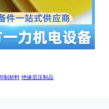
晕抑制材料
绝缘层压制品