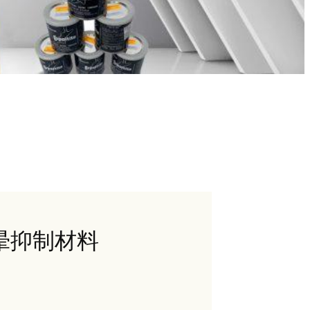
晕抑制材料