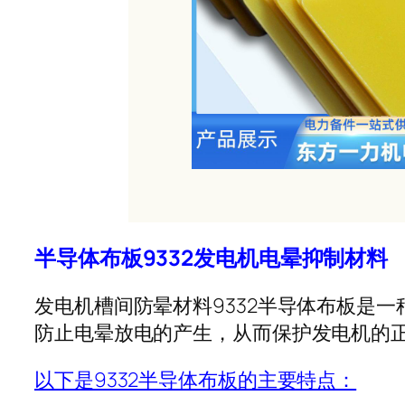
半导体布板9332发电机电晕抑制材料
发电机槽间防晕材料9332半导体布板是
防止电晕放电的产生，从而保护发电机的
以下是9332半导体布板的主要特点：