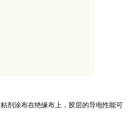
胶粘剂涂布在绝缘布上，胶层的导电性能可