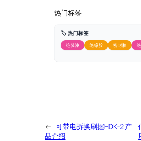
热门标签
🏷️ 热门标签
绝缘漆
绝缘胶
密封胶
←
可带电拆换刷握HDK-2 产
品介绍