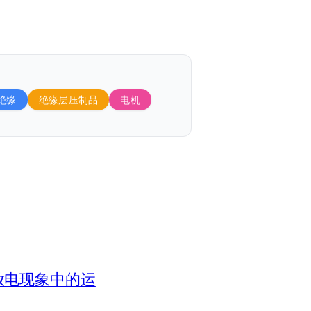
绝缘
绝缘层压制品
电机
晕放电现象中的运