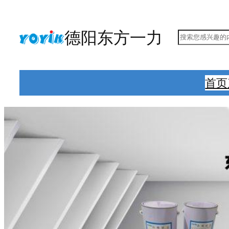
跳
至
德阳东方一力
搜
内
索
容
首页