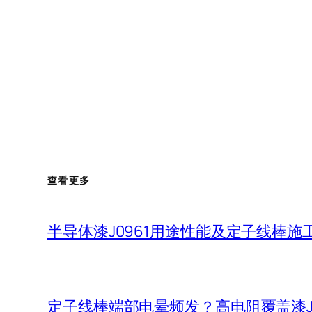
查看更多
半导体漆J0961用途性能及定子线棒施
定子线棒端部电晕频发？高电阻覆盖漆J