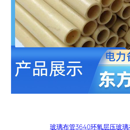
玻璃布管3640环氧层压玻