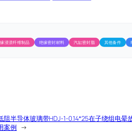
绝缘浸渍纤维制品
绝缘密封材料
汽缸密封脂
其他备件
低阻半导体玻璃带HDJ-1-0.14*25在子绕组电
用案例
→