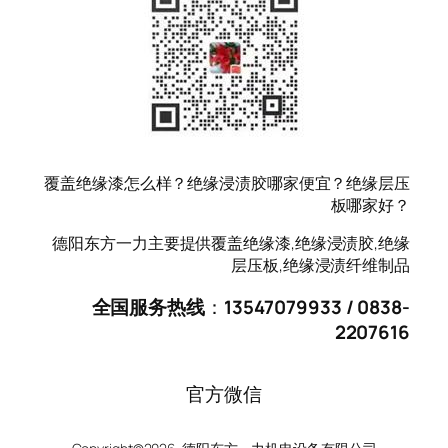
覆盖绝缘漆怎么样？绝缘浸渍胶哪家便宜？绝缘层压
板哪家好？
德阳东方一力主要提供覆盖绝缘漆,绝缘浸渍胶,绝缘
层压板,绝缘浸渍纤维制品
全国服务热线
：
13547079933 / 0838-
2207616
官方微信