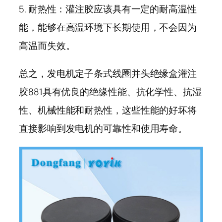
5. 耐热性：灌注胶应该具有一定的耐高温性
能，能够在高温环境下长期使用，不会因为
高温而失效。
总之，发电机定子条式线圈并头绝缘盒灌注
胶881具有优良的绝缘性能、抗化学性、抗湿
性、机械性能和耐热性，这些性能的好坏将
直接影响到发电机的可靠性和使用寿命。