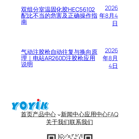
2026
双组分室温固化胶HEC56102
年8月4
配比不当的危害及正确操作指
南
日
2026
气动注胶枪自动往复与换向原
年8月
理｜电站AR260D注胶枪应用
说明
4日
首页
产品中心
新闻中心
应用中心
FAQ
关于我们
联系我们