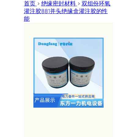
首页
>
绝缘密封材料
>
双组份环氧
灌注胶881并头绝缘盒灌注胶的性
能