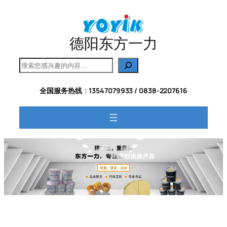
跳
至
内
德阳东方一力
容
搜
索
全国服务热线
：
13547079933 / 0838-2207616