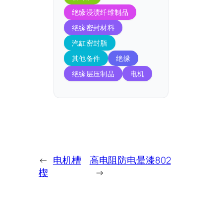
绝缘浸渍纤维制品
绝缘密封材料
汽缸密封脂
其他备件
绝缘
绝缘层压制品
电机
←
电机槽
高电阻防电晕漆802
楔
→