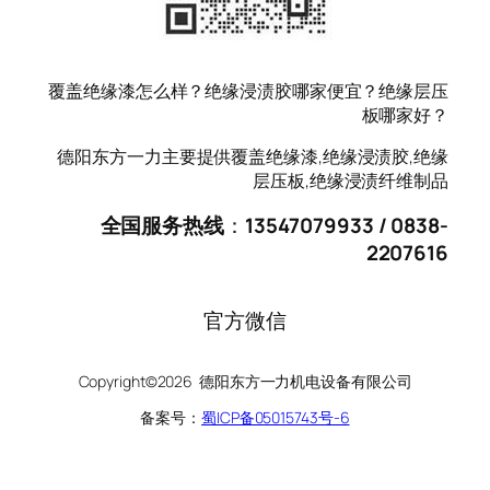
覆盖绝缘漆怎么样？绝缘浸渍胶哪家便宜？绝缘层压
板哪家好？
德阳东方一力主要提供覆盖绝缘漆,绝缘浸渍胶,绝缘
层压板,绝缘浸渍纤维制品
全国服务热线
：
13547079933 / 0838-
2207616
官方微信
Copyright©2026 德阳东方一力机电设备有限公司
备案号：
蜀ICP备05015743号-6