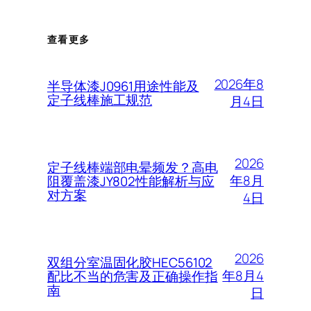
查看更多
2026年8
半导体漆J0961用途性能及
定子线棒施工规范
月4日
2026
定子线棒端部电晕频发？高电
年8月
阻覆盖漆JY802性能解析与应
对方案
4日
2026
双组分室温固化胶HEC56102
年8月4
配比不当的危害及正确操作指
南
日