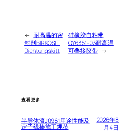
←
耐高温的密
硅橡胶自粘带
封剂BIRKOSIT
QY6351-03耐高温
Dichtungskitt
可叠接胶带
→
查看更多
2026年8
半导体漆J0961用途性能及
定子线棒施工规范
月4日