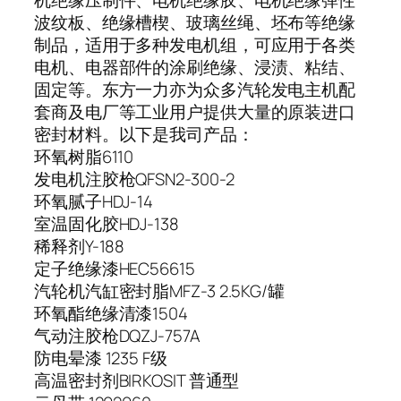
波纹板、绝缘槽楔、玻璃丝绳、坯布等绝缘
制品，适用于多种发电机组，可应用于各类
电机、电器部件的涂刷绝缘、浸渍、粘结、
固定等。东方一力亦为众多汽轮发电主机配
套商及电厂等工业用户提供大量的原装进口
密封材料。以下是我司产品：
环氧树脂
6110
发电机注胶枪
QFSN2-300-2
环氧腻子
HDJ-14
室温固化胶
HDJ-138
稀释剂
Y-188
定子绝缘漆
HEC56615
汽轮机汽缸密封脂
MFZ-3 2.5KG/罐
环氧酯绝缘清漆
1504
气动注胶枪
DQZJ-757A
防电晕漆
1235 F级
高温密封剂
BIRKOSIT 普通型