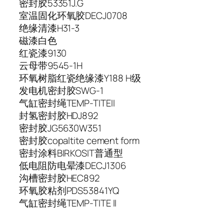
密封胶
53351J.G
室温固化环氧胶
DECJ0708
绝缘清漆
H31-3
磁漆
白色
红瓷漆
9130
云母带
9545-1H
环氧树脂红瓷绝缘漆
Y188 H级
发电机密封胶
SWG-1
气缸密封绳
TEMP-TITEII
封氢密封胶
HDJ892
密封胶
JG5630W351
密封胶
copaltite cement form
密封涂料
BIRKOSIT普通型
低电阻防电晕漆
DECJ1306
沟槽密封胶
HEC892
环氧胶粘剂
PDS53841YQ
气缸密封绳
TEMP-TITE II