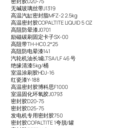
密封胶
D20-75
无碱玻璃丝带
J1319
高温汽缸密封脂
MFZ-2 2.5kg
高温密封胶
COPALTITE LIQUID 5 OZ
高阻防晕漆
J0701
励磁碳刷固定卡子
SX-00
高阻带
TH-HC0.2*25
高阻防电晕漆
141
汽轮机油
长城LTSA/LF 46 号
绝缘清漆
5kg/桶
室温涂刷胶
HDJ-16
红瓷漆
Y-188
高温密封胶
博科思F1000
室温固化环氧胶
J0793
密封胶
D20-75
密封胶
D25-75
发电机专用密封胶
750
密封胶
COPALTITE 1夸脱/罐