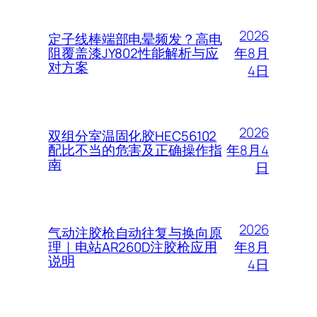
2026
定子线棒端部电晕频发？高电
年8月
阻覆盖漆JY802性能解析与应
对方案
4日
2026
双组分室温固化胶HEC56102
年8月4
配比不当的危害及正确操作指
南
日
2026
气动注胶枪自动往复与换向原
年8月
理｜电站AR260D注胶枪应用
说明
4日