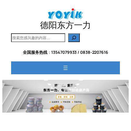
跳
至
内
德阳东方一力
容
搜
索
全国服务热线
：
13547079933 / 0838-2207616