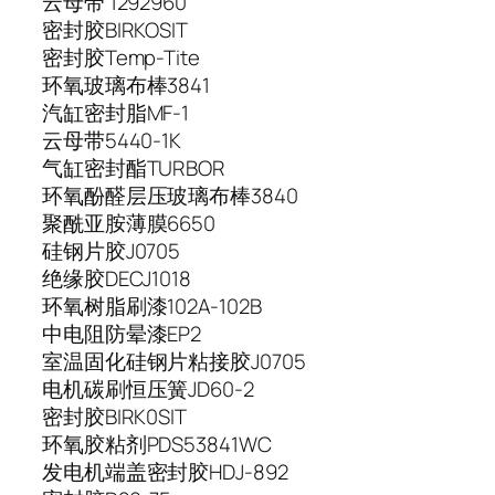
云母带
1292960
密封胶
BIRKOSIT
密封胶
Temp-Tite
环氧玻璃布棒
3841
汽缸密封脂
MF-1
云母带
5440-1K
气缸密封酯
TURBOR
环氧酚醛层压玻璃布棒
3840
聚酰亚胺薄膜
6650
硅钢片胶
J0705
绝缘胶
DECJ1018
环氧树脂刷漆
102A-102B
中电阻防晕漆
EP2
室温固化硅钢片粘接胶
J0705
电机碳刷恒压簧
JD60-2
密封胶
BIRK0SIT
环氧胶粘剂
PDS53841WC
发电机端盖密封胶
HDJ-892