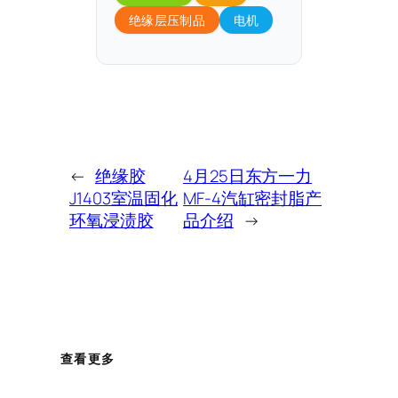
绝缘层压制品
电机
←
绝缘胶
4月25日东方一力
J1403室温固化
MF-4汽缸密封脂产
环氧浸渍胶
品介绍
→
查看更多