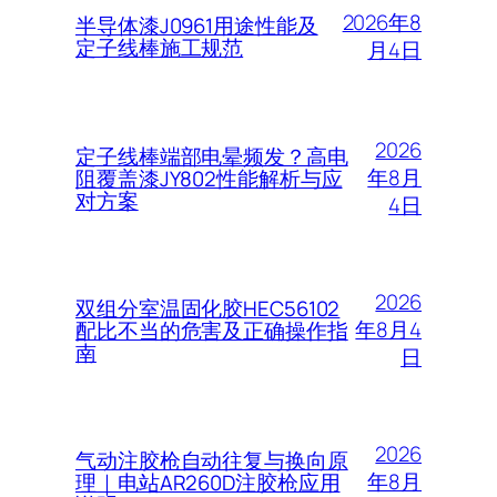
2026年8
半导体漆J0961用途性能及
定子线棒施工规范
月4日
2026
定子线棒端部电晕频发？高电
年8月
阻覆盖漆JY802性能解析与应
对方案
4日
2026
双组分室温固化胶HEC56102
年8月4
配比不当的危害及正确操作指
南
日
2026
气动注胶枪自动往复与换向原
年8月
理｜电站AR260D注胶枪应用