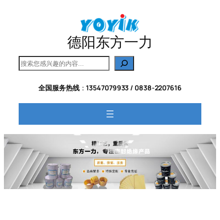
跳
至
内
德阳东方一力
容
搜
索
全国服务热线
：
13547079933 / 0838-2207616