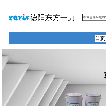
跳
至
德阳东方一力
搜
内
索
容
首页