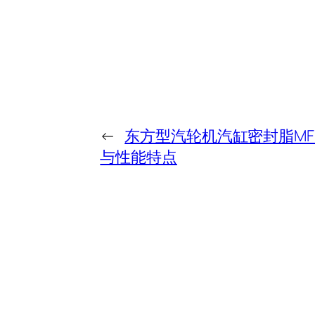
←
东方型汽轮机汽缸密封脂MF
与性能特点