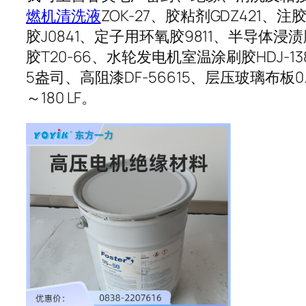
燃机清洗液
ZOK-27、胶粘剂GDZ421、注胶
胶J0841、定子用环氧胶9811、半导体浸渍胶8
胶T20-66、水轮发电机室温涂刷胶HDJ-138
5盎司、高阻漆DF-56615、层压玻璃布板0.5*2
～180 LF。