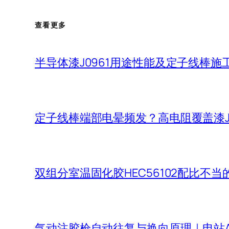
查看更多
半导体漆J0961用途性能及定子线棒施
定子线棒端部电晕频发？高电阻覆盖漆J
双组分室温固化胶HEC56102配比不
气动注胶枪自动往复与换向原理｜电站A